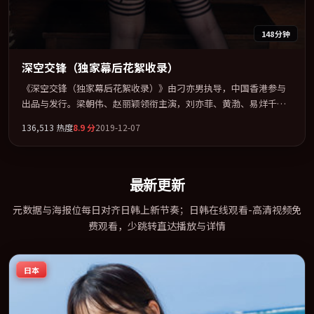
148分钟
深空交锋（独家幕后花絮收录）
《深空交锋（独家幕后花絮收录）》由刁亦男执导，中国香港参与
出品与发行。梁朝伟、赵丽颖领衔主演，刘亦菲、黄渤、易烊千玺
联袂出演。群像并立，每个人物都背负不可告人的过去。全片以
136,513
热度
8.9
分
2019-12-07
「动作」类型为骨架，在叙事、表演与视听上力求统一。定于
2019-07-03 在内地院线及主流平台同步亮相，2019 年度话题片中口
碑稳健，适合喜欢强情节与人物弧光的观众完整观看。
最新更新
元数据与海报位每日对齐日韩上新节奏；日韩在线观看-高清视频免
费观看，少跳转直达播放与详情
日本