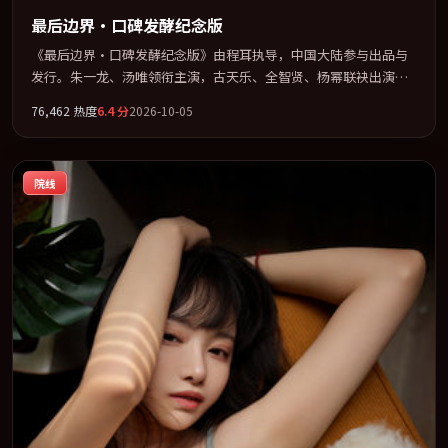
最后边界·口碑发酵纪念版
《最后边界·口碑发酵纪念版》由程耳执导，中国大陆参与出品与
发行。朱一龙、汤唯领衔主演，古天乐、全智贤、杨幂联袂出演。
把一场意外写成对命运与选择的漫长追问。全片以「惊悚」类型为
76,462
热度
6.4
分
2026-10-05
骨架，在叙事、表演与视听上力求统一。定于 2026-01-21 在内地院
线及主流平台同步亮相，2026 年度话题片中口碑稳健，适合喜欢强
情节与人物弧光的观众完整观看。
院线