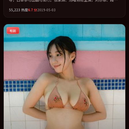
宏、周冬雨联袂出演。在罪案类型框架下完成对时代焦虑的隐喻表
55,223
热度
6.7
分
2019-05-03
达。全片以「传记」类型为骨架，在叙事、表演与视听上力求统
一。定于 2019-04-13 在内地院线及主流平台同步亮相，2019 年度
话题片中口碑稳健，适合喜欢强情节与人物弧光的观众完整观看。
杜比