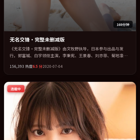
169分钟
无名交锋·完整未删减版
《无名交锋·完整未删减版》由文牧野执导，日本参与出品与发
行。郭富城、白宇领衔主演，李秉宪、王景春、刘亦菲、菊地凛子
联袂出演。视听语言实验感十足，却不失叙事上的共情力。全片以
156,393
热度
6.5
分
2020-07-04
「喜剧」类型为骨架，在叙事、表演与视听上力求统一。定于
2020-10-09 在内地院线及主流平台同步亮相，2020 年度话题片中口
碑稳健，适合喜欢强情节与人物弧光的观众完整观看。
连载中