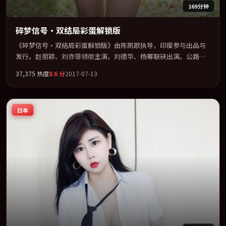
169分钟
碎梦信号·双结局彩蛋解锁版
《碎梦信号·双结局彩蛋解锁版》由陈凯歌执导，印度参与出品与
发行。赵丽颖、刘亦菲领衔主演，刘德华、杨幂联袂出演。公路、
追车与心理战三线并进，张力持续堆叠。全片以「犯罪」类型为骨
37,375
热度
8.6
分
2017-07-13
架，在叙事、表演与视听上力求统一。定于 2017-04-16 在内地院线
及主流平台同步亮相，2017 年度话题片中口碑稳健，适合喜欢强情
节与人物弧光的观众完整观看。
日本