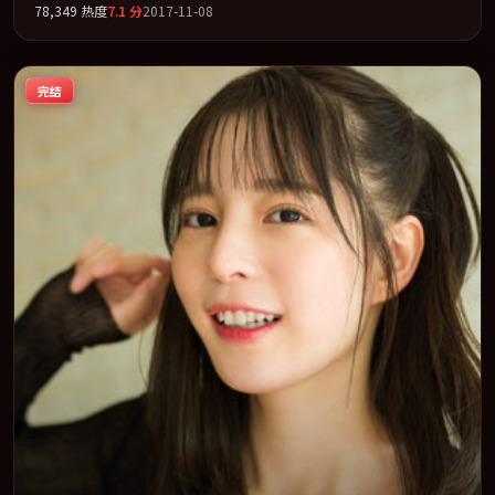
78,349
热度
7.1
分
2017-11-08
问。全片以「喜剧」类型为骨架，在叙事、表演与视听上力求统
一。定于 2017-04-16 在内地院线及主流平台同步亮相，2017 年度
话题片中口碑稳健，适合喜欢强情节与人物弧光的观众完整观看。
完结