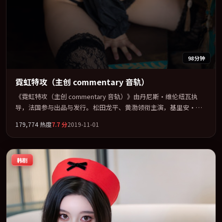
98分钟
霓虹特攻（主创 commentary 音轨）
《霓虹特攻（主创 commentary 音轨）》由丹尼斯·维伦纽瓦执
导，法国参与出品与发行。松田龙平、黄渤领衔主演，基里安·墨
菲、赵丽颖、河正宇联袂出演。节奏凌厉，情绪在克制与爆发之间
179,774
热度
7.7
分
2019-11-01
精准摆荡。全片以「科幻」类型为骨架，在叙事、表演与视听上力
求统一。定于 2019-08-25 在内地院线及主流平台同步亮相，2019
年度话题片中口碑稳健，适合喜欢强情节与人物弧光的观众完整观
韩剧
看。