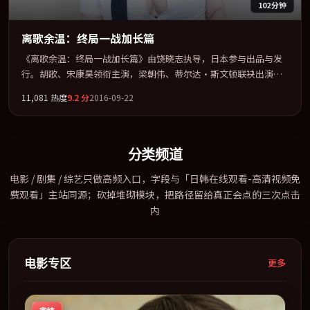
102分钟
离歌余温：终局一战加长篇
《离歌余温：终局一战加长篇》由饶晓志执导，日本参与出品与发
行。胡歌、宋康昊领衔主演，梁朝伟、蒂尔达·斯文顿联袂出演。
把一场意外写成对命运与选择的漫长追问。全片以「科幻」类型为
11,081
热度
9.2
分
2016-09-22
骨架，在叙事、表演与视听上力求统一。定于 2016-05-13 在内地院
线及主流平台同步亮相，2016 年度话题片中口碑稳健，适合喜欢强
情节与人物弧光的观众完整观看。
分类频道
电影 / 剧集 / 综艺只做高频入口，字段与「日韩在线观看-高清视频免
费观看」主站同源；砍掉堆砌模块，把路径留给真正会点的三次点击
内
电影专区
更多