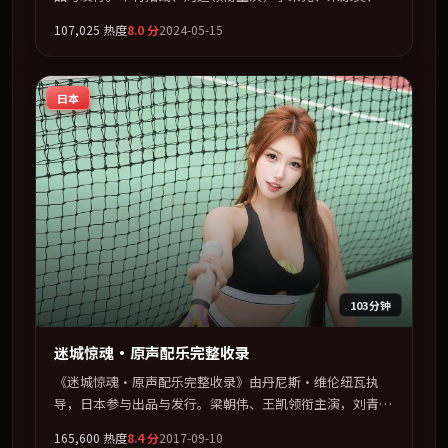
艺珍、古天乐联袂出演。群像并立，每个人物都背负不可告
107,025
热度
8.0
分
2024-05-15
人的过去。全片以「科幻」类型为骨架，在叙事、表演与视
听上力求统一。定于 2024-05-03 在内地院线及主流平台同
步亮相，2024 年度话题片中口碑稳健，适合喜欢强情节与
日本
人物弧光的观众完整观看。
103分钟
迷城惊魂·原声配乐完整收录
《迷城惊魂·原声配乐完整收录》由丹尼斯·维伦纽瓦执
导，日本参与出品与发行。梁朝伟、王凯领衔主演，刘青
云、易烊千玺、沈腾联袂出演。群像并立，每个人物都背负
165,600
热度
8.4
分
2017-09-10
不可告人的过去。全片以「惊悚」类型为骨架，在叙事、表