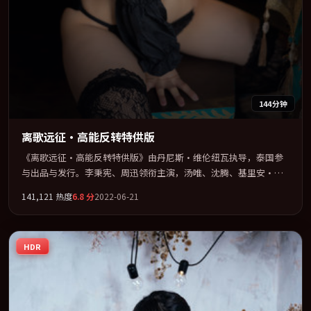
144分钟
离歌远征·高能反转特供版
《离歌远征·高能反转特供版》由丹尼斯·维伦纽瓦执导，泰国参
与出品与发行。李秉宪、周迅领衔主演，汤唯、沈腾、基里安·墨
菲、易烊千玺联袂出演。在信任崩塌与自我救赎之间反复拉扯。全
141,121
热度
6.8
分
2022-06-21
片以「爱情」类型为骨架，在叙事、表演与视听上力求统一。定于
2022-12-01 在内地院线及主流平台同步亮相，2022 年度话题片中口
碑稳健，适合喜欢强情节与人物弧光的观众完整观看。
HDR