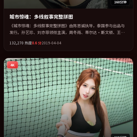
160分钟
城市惊魂：多线叙事完整拼图
《城市惊魂：多线叙事完整拼图》由陈思诚执导，泰国参与出品与
发行。孙艺珍、刘亦菲领衔主演，周冬雨、蒂尔达·斯文顿、王景
春联袂出演。节奏凌厉，情绪在克制与爆发之间精准摆荡。全片以
132,270
热度
8.6
分
2019-04-04
「科幻」类型为骨架，在叙事、表演与视听上力求统一。定于
2019-06-13 在内地院线及主流平台同步亮相，2019 年度话题片中口
碑稳健，适合喜欢强情节与人物弧光的观众完整观看。
4K