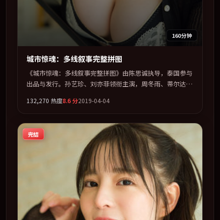
160分钟
城市惊魂：多线叙事完整拼图
《城市惊魂：多线叙事完整拼图》由陈思诚执导，泰国参与
出品与发行。孙艺珍、刘亦菲领衔主演，周冬雨、蒂尔达·
斯文顿、王景春联袂出演。节奏凌厉，情绪在克制与爆发之
132,270
热度
8.6
分
2019-04-04
间精准摆荡。全片以「科幻」类型为骨架，在叙事、表演与
视听上力求统一。定于 2019-06-13 在内地院线及主流平台
同步亮相，2019 年度话题片中口碑稳健，适合喜欢强情节
完结
与人物弧光的观众完整观看。