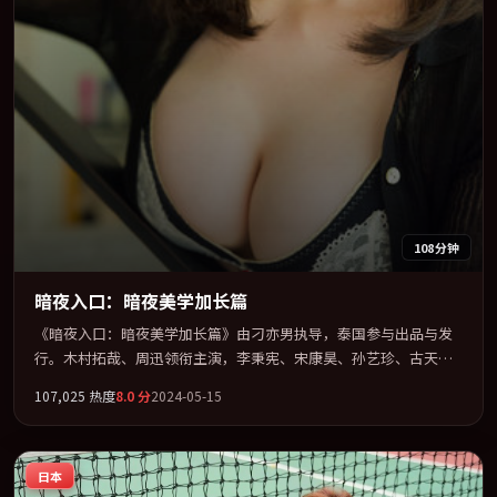
108分钟
暗夜入口：暗夜美学加长篇
《暗夜入口：暗夜美学加长篇》由刁亦男执导，泰国参与出品与发
行。木村拓哉、周迅领衔主演，李秉宪、宋康昊、孙艺珍、古天乐
联袂出演。群像并立，每个人物都背负不可告人的过去。全片以
107,025
热度
8.0
分
2024-05-15
「科幻」类型为骨架，在叙事、表演与视听上力求统一。定于
2024-05-03 在内地院线及主流平台同步亮相，2024 年度话题片中口
碑稳健，适合喜欢强情节与人物弧光的观众完整观看。
日本