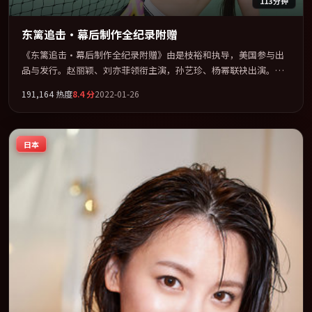
113分钟
东篱追击·幕后制作全纪录附赠
《东篱追击·幕后制作全纪录附赠》由是枝裕和执导，美国参与出
品与发行。赵丽颖、刘亦菲领衔主演，孙艺珍、杨幂联袂出演。以
冷峻镜头剖开都市缝隙里的人性温度。全片以「奇幻」类型为骨
191,164
热度
8.4
分
2022-01-26
架，在叙事、表演与视听上力求统一。定于 2022-02-26 在内地院线
及主流平台同步亮相，2022 年度话题片中口碑稳健，适合喜欢强情
节与人物弧光的观众完整观看。
日本