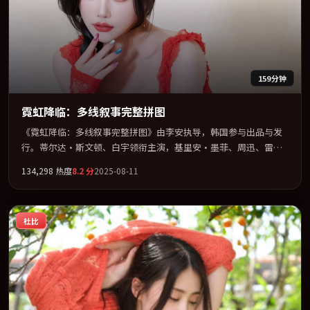
159分钟
霓虹降临：多线叙事完整拼图
《霓虹降临：多线叙事完整拼图》由李安执导，韩国参与出品与发
行。蒂尔达·斯文顿、白宇领衔主演，基里安·墨菲、周迅、雷佳
音、全智贤联袂出演。把一场意外写成对命运与选择的漫长追问。
134,298
热度
8.2
分
2025-08-11
全片以「传记」类型为骨架，在叙事、表演与视听上力求统一。定
于 2025-07-24 在内地院线及主流平台同步亮相，2025 年度话题片
中口碑稳健，适合喜欢强情节与人物弧光的观众完整观看。
杜比