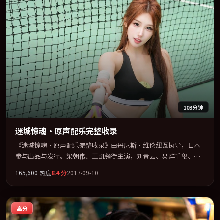
103分钟
迷城惊魂·原声配乐完整收录
《迷城惊魂·原声配乐完整收录》由丹尼斯·维伦纽瓦执导，日本
参与出品与发行。梁朝伟、王凯领衔主演，刘青云、易烊千玺、沈
腾联袂出演。群像并立，每个人物都背负不可告人的过去。全片以
165,600
热度
8.4
分
2017-09-10
「惊悚」类型为骨架，在叙事、表演与视听上力求统一。定于
2017-08-03 在内地院线及主流平台同步亮相，2017 年度话题片中口
碑稳健，适合喜欢强情节与人物弧光的观众完整观看。
高分