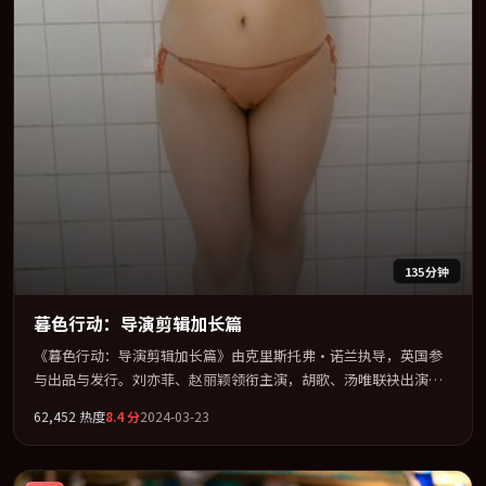
135分钟
暮色行动：导演剪辑加长篇
《暮色行动：导演剪辑加长篇》由克里斯托弗·诺兰执导，英国参
与出品与发行。刘亦菲、赵丽颖领衔主演，胡歌、汤唯联袂出演。
公路、追车与心理战三线并进，张力持续堆叠。全片以「剧情」类
62,452
热度
8.4
分
2024-03-23
型为骨架，在叙事、表演与视听上力求统一。定于 2024-03-12 在内
地院线及主流平台同步亮相，2024 年度话题片中口碑稳健，适合喜
欢强情节与人物弧光的观众完整观看。